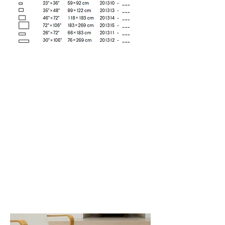
Rosewood (001)
Storm (002)