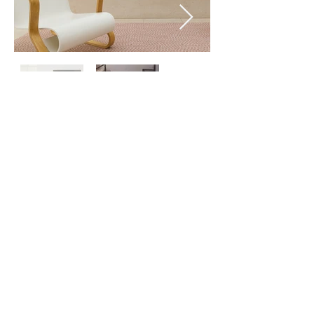
Kontaktiere
n Sie uns
Über uns
Datenschutzbe
stimmungen
©
2024 ZERO ONE ONE
Exclusive