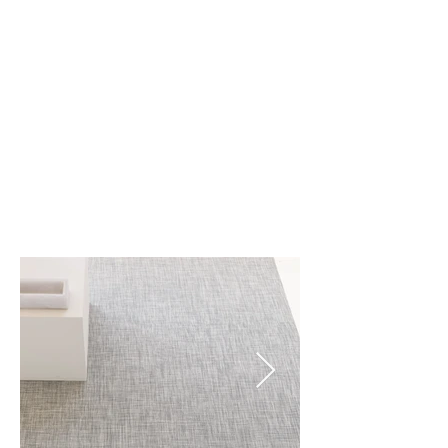
Bone (001)
Deep Grey (003)
White/Silver (010)