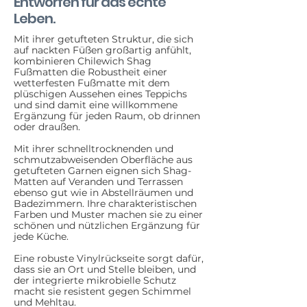
Entworfen für das echte
Leben.
Mit ihrer getufteten Struktur, die sich
auf nackten Füßen großartig anfühlt,
kombinieren Chilewich Shag
Fußmatten die Robustheit einer
wetterfesten Fußmatte mit dem
plüschigen Aussehen eines Teppichs
und sind damit eine willkommene
Ergänzung für jeden Raum, ob drinnen
oder draußen.
Mit ihrer schnelltrocknenden und
schmutzabweisenden Oberfläche aus
getufteten Garnen eignen sich Shag-
Matten auf Veranden und Terrassen
ebenso gut wie in Abstellräumen und
Badezimmern. Ihre charakteristischen
Farben und Muster machen sie zu einer
schönen und nützlichen Ergänzung für
jede Küche.
Eine robuste Vinylrückseite sorgt dafür,
dass sie an Ort und Stelle bleiben, und
der integrierte mikrobielle Schutz
macht sie resistent gegen Schimmel
und Mehltau.