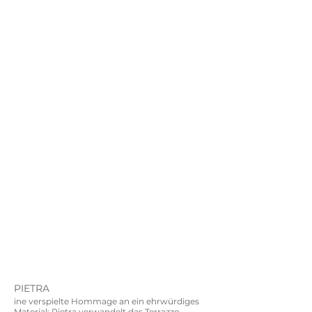
PIETRA
ine verspielte Hommage an ein ehrwürdiges
Material: Pietra verwandelt das Terrazzo —