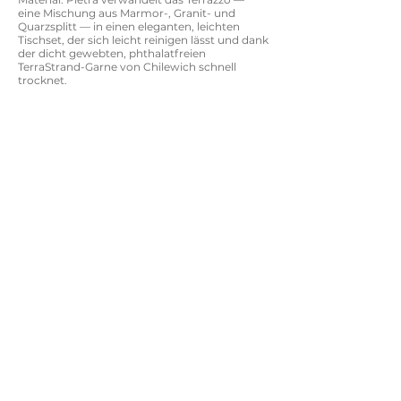
eine Mischung aus Marmor-, Granit- und
Quarzsplitt — in einen eleganten, leichten
Tischset, der sich leicht reinigen lässt und dank
der dicht gewebten, phthalatfreien
TerraStrand-Garne von Chilewich schnell
trocknet.
Deep Sea
Desert