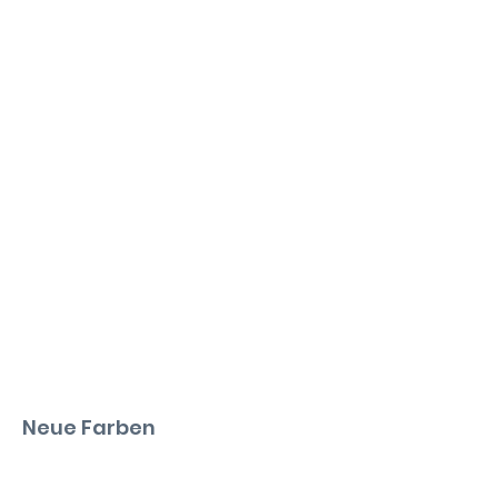
Neue Farben
BASKETWEAVE Begonia
BASKETWEAVE Celadon