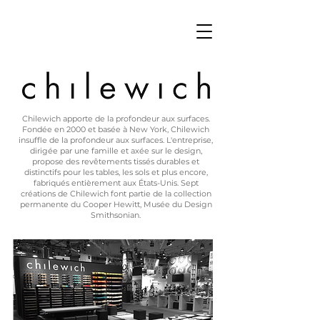
Chilewich apporte de la profondeur aux surfaces.
Fondée en 2000 et basée à New York, Chilewich
insuffle de la profondeur aux surfaces. L'entreprise,
dirigée par une famille et axée sur le design,
propose des revêtements tissés durables et
distinctifs pour les tables, les sols et plus encore,
fabriqués entièrement aux États-Unis. Sept
créations de Chilewich font partie de la collection
permanente du Cooper Hewitt, Musée du Design
Smithsonian.