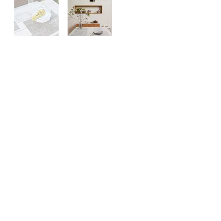
Contactez-
nous
À propos
de nous
Politique de
confidentialité
©
2024 ZERO ONE ONE
Exclusive
Chilewich & Hellerware
EU Distributor